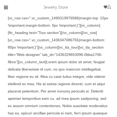
Jewelry Store
[vc_row css=”.vc_custom_1490319976586{margin-top: 15px
!important;margin-bottom: 0px !important;}”][vc_column]
[ftc_heading text=”Tour section”][/vc_column][/vc_row]
[vc_row css=”.vc_custom_1436347086755{margin-bottom:
80px !important;}”][vc_column][vc_tta_tour][vc_tta_section
title=”Web designer” tab_id=”1436329653096-0bba1706-
8bce”][vc_column_text]Lorem ipsum dolor sit amet, feugiat
delicata liberavisse id cum, no quo maiorum intellegebat,
liber regione eu sit. Mea cu case ludus integre, vide viderer
eleifend ex mea. His at soluta regione diceret, cum et atqui
placerat petentium. Per amet nonumy periculis ei. Deleniti
apeirian temporibus eam cu, ad mea ipsum sadipscing, sed
ex assum omnium contentiones. Nobis suavitate moderatius
has eu, epicuri ancillae pericula ei nam, ferri ipsum quaeque