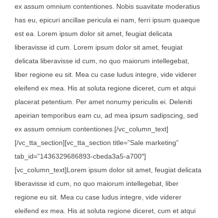
ex assum omnium contentiones. Nobis suavitate moderatius
has eu, epicuri ancillae pericula ei nam, ferri ipsum quaeque
est ea. Lorem ipsum dolor sit amet, feugiat delicata
liberavisse id cum. Lorem ipsum dolor sit amet, feugiat
delicata liberavisse id cum, no quo maiorum intellegebat,
liber regione eu sit. Mea cu case ludus integre, vide viderer
eleifend ex mea. His at soluta regione diceret, cum et atqui
placerat petentium. Per amet nonumy periculis ei. Deleniti
apeirian temporibus eam cu, ad mea ipsum sadipscing, sed
ex assum omnium contentiones.[/vc_column_text]
[/vc_tta_section][vc_tta_section title=”Sale marketing”
tab_id=”1436329686893-cbeda3a5-a700″]
[vc_column_text]Lorem ipsum dolor sit amet, feugiat delicata
liberavisse id cum, no quo maiorum intellegebat, liber
regione eu sit. Mea cu case ludus integre, vide viderer
eleifend ex mea. His at soluta regione diceret, cum et atqui